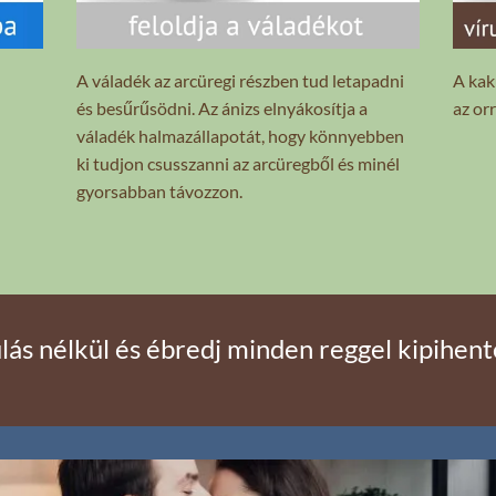
A váladék az arcüregi részben tud letapadni
A kaku
és besűrűsödni. Az ánizs elnyákosítja a
az orr
váladék halmazállapotát, hogy könnyebben
ki tudjon csusszanni az arcüregből és minél
gyorsabban távozzon.
lás nélkül és ébredj minden reggel kipihent