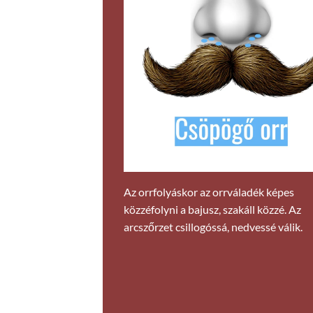
Az orrfolyáskor az orrváladék képes
közzéfolyni a bajusz, szakáll közzé. Az
arcszőrzet csillogóssá, nedvessé válik.