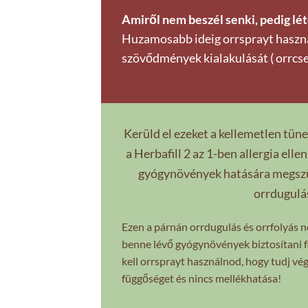
Amiről nem beszél senki, pedig lét
Huzamosabb ideig orrsprayt használn
szövődmények kialakulását ( orrcs
Kerüld el ezeket a kellemetlen tüne
a Herbafill 2 az 1-ben allergia elle
gyógynövények hatására megszün
orrdugulá
Ezen a párnán orrdugulás és orrfolyás né
benne lévő gyógynövények biztosítani f
kell orrsprayt használnod, hogy tudj vé
függőséget és nincs mellékhatása!