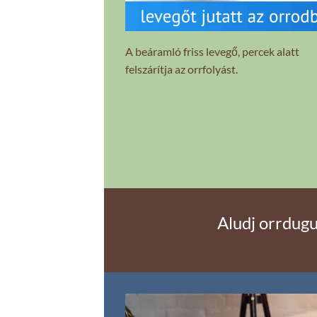
A beáramló friss levegő, percek alatt
felszárítja az orrfolyást.
Aludj orrdugu