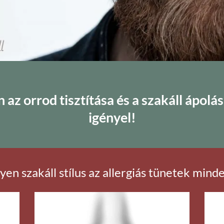
 az orrod tisztítása és a szakáll ápol
igényel!
en szakáll stílus az allergiás tünetek min