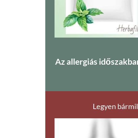
Az allergiás időszakban
Legyen bármily