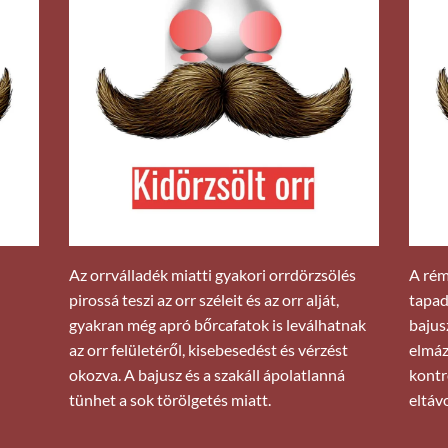
Az orrválladék miatti gyakori orrdörzsölés
A rém
pirossá teszi az orr széleit és az orr alját,
tapad
gyakran még apró bőrcafatok is leválhatnak
bajus
az orr felületéről, kisebesedést és vérzést
elmáz
okozva. A bajusz és a szakáll ápolatlanná
kontr
tünhet a sok törölgetés miatt.
eltáv