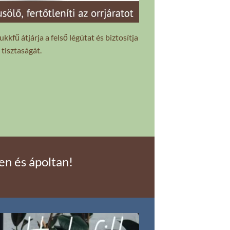
kkfű átjárja a felső légútat és biztosítja
 tisztaságát.
en és ápoltan!