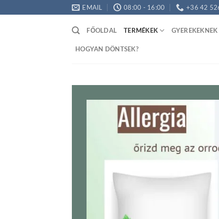
Skip
EMAIL
08:00 - 16:00
+36 42 52
to
content
FŐOLDAL
TERMÉKEK
GYEREKEKNEK
HOGYAN DÖNTSEK?