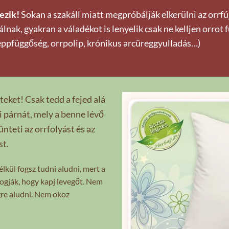
ezik!
Sokan a szakáll miatt megpróbálják elkerülni az orrfú
ak, gyakran a váladékot is lenyelik csak ne kelljen orrot fú
eppfüggőség, orrpolip, krónikus arcüreggyulladás…)
teket! Csak tedd a fejed alá
ni párnát, mely a benne lévő
teti az orrfolyást és az
st.
lkül fogsz tudni aludni, mert a
ogják, hogy kapj levegőt. Nem
gre aludni. Nem okoz