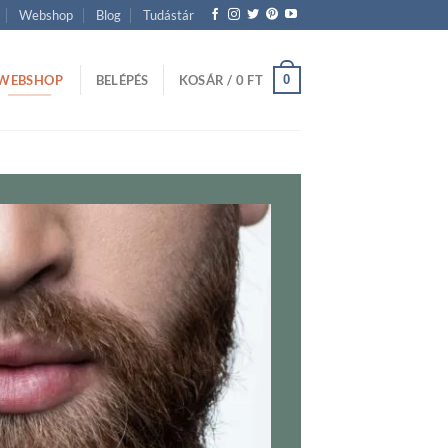
Webshop
Blog
Tudástár
WEBSHOP
0
BELÉPÉS
KOSÁR /
0
FT