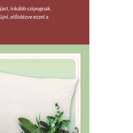
jást, inkább szipognak.
jni, előidézve ezzel a