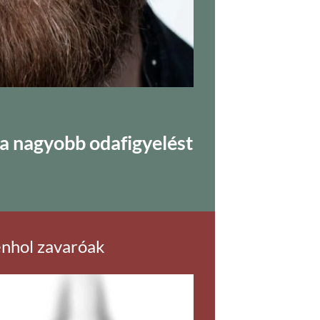
ása nagyobb odafigyelést
denhol zavaróak