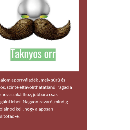
álom az orrváladék , mely sűrű és
ós, szinte eltávolíthatatlanúl ragad a
zhoz, szakállhoz, jobbára csak
gálni lehet. Nagyon zavaró, mindig
olálnod kell, hogy alaposan
olítotad-e.