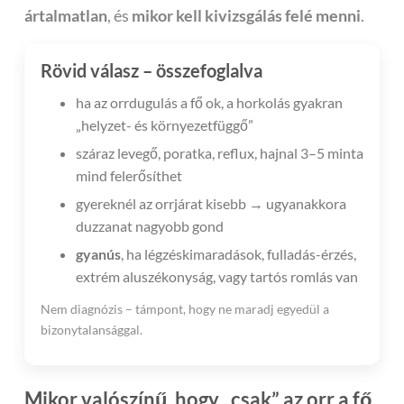
ártalmatlan
, és
mikor kell kivizsgálás felé menni
.
Rövid válasz – összefoglalva
ha az orrdugulás a fő ok, a horkolás gyakran
„helyzet- és környezetfüggő”
száraz levegő, poratka, reflux, hajnal 3–5 minta
mind felerősíthet
gyereknél az orrjárat kisebb → ugyanakkora
duzzanat nagyobb gond
gyanús
, ha légzéskimaradások, fulladás-érzés,
extrém aluszékonyság, vagy tartós romlás van
Nem diagnózis – támpont, hogy ne maradj egyedül a
bizonytalansággal.
Mikor valószínű, hogy „csak” az orr a fő