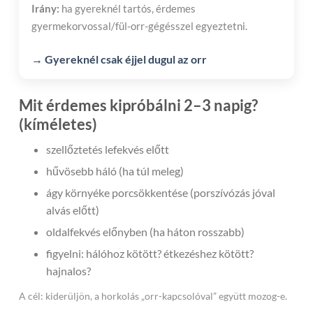
Irány:
ha gyereknél tartós, érdemes
gyermekorvossal/fül-orr-gégésszel egyeztetni.
→ Gyereknél csak éjjel dugul az orr
Mit érdemes kipróbálni 2–3 napig?
(kíméletes)
szellőztetés lefekvés előtt
hűvösebb háló (ha túl meleg)
ágy környéke porcsökkentése (porszívózás jóval
alvás előtt)
oldalfekvés előnyben (ha háton rosszabb)
figyelni: hálóhoz kötött? étkezéshez kötött?
hajnalos?
A cél: kiderüljön, a horkolás „orr-kapcsolóval” együtt mozog-e.