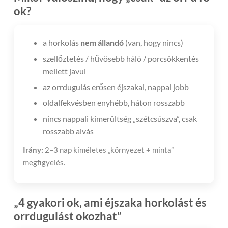
ok?
a horkolás
nem állandó
(van, hogy nincs)
szellőztetés / hűvösebb háló / porcsökkentés
mellett javul
az orrdugulás erősen éjszakai, nappal jobb
oldalfekvésben enyhébb, háton rosszabb
nincs nappali kimerültség „szétcsúszva”, csak
rosszabb alvás
Irány:
2–3 nap kíméletes „környezet + minta”
megfigyelés.
„4 gyakori ok, ami éjszaka horkolást és
orrdugulást okozhat”