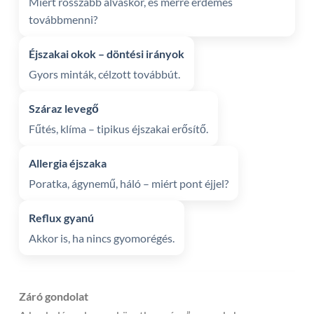
Miért rosszabb alváskor, és merre érdemes
továbbmenni?
Éjszakai okok – döntési irányok
Gyors minták, célzott továbbút.
Száraz levegő
Fűtés, klíma – tipikus éjszakai erősítő.
Allergia éjszaka
Poratka, ágynemű, háló – miért pont éjjel?
Reflux gyanú
Akkor is, ha nincs gyomorégés.
Záró gondolat