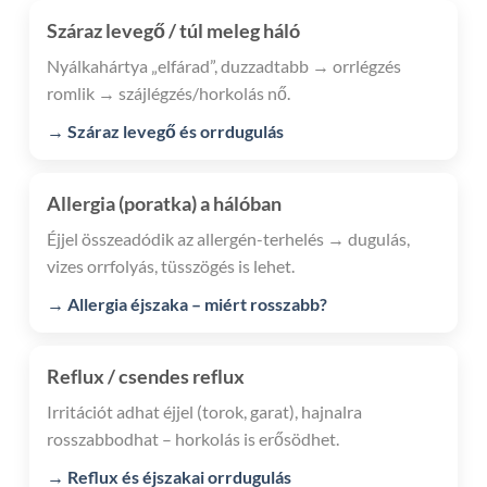
Száraz levegő / túl meleg háló
Nyálkahártya „elfárad”, duzzadtabb → orrlégzés
romlik → szájlégzés/horkolás nő.
→ Száraz levegő és orrdugulás
Allergia (poratka) a hálóban
Éjjel összeadódik az allergén-terhelés → dugulás,
vizes orrfolyás, tüsszögés is lehet.
→ Allergia éjszaka – miért rosszabb?
Reflux / csendes reflux
Irritációt adhat éjjel (torok, garat), hajnalra
rosszabbodhat – horkolás is erősödhet.
→ Reflux és éjszakai orrdugulás