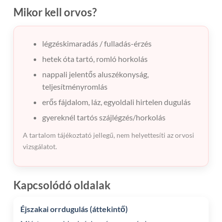
Mikor kell orvos?
légzéskimaradás / fulladás-érzés
hetek óta tartó, romló horkolás
nappali jelentős aluszékonyság,
teljesítményromlás
erős fájdalom, láz, egyoldali hirtelen dugulás
gyereknél tartós szájlégzés/horkolás
A tartalom tájékoztató jellegű, nem helyettesíti az orvosi
vizsgálatot.
Kapcsolódó oldalak
Éjszakai orrdugulás (áttekintő)