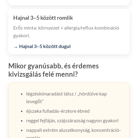
Hajnal 3–5 között romlik
Erős minta: környezet + allergia/reflux kombináció
gyakori.
→ Hajnal 3–5 között dugul
Mikor gyanúsabb, és érdemes
kivizsgálás felé menni?
légzéskimaradást látsz / „hördülve kap
levegőt”
éjszaka fulladás-érzésre ébred
reggel fejfájás, szájszárazság nagyon gyakori
nappali extrém aluszékonyság, koncentráció-
romlás