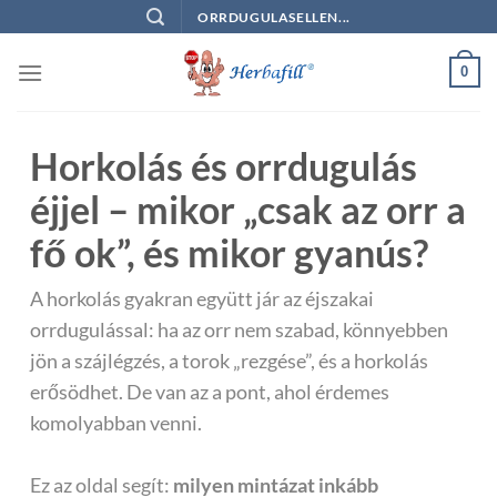
Skip
ORRDUGULASELLEN...
to
content
0
Horkolás és orrdugulás
éjjel – mikor „csak az orr a
fő ok”, és mikor gyanús?
A horkolás gyakran együtt jár az éjszakai
orrdugulással: ha az orr nem szabad, könnyebben
jön a szájlégzés, a torok „rezgése”, és a horkolás
erősödhet. De van az a pont, ahol érdemes
komolyabban venni.
Ez az oldal segít:
milyen mintázat inkább