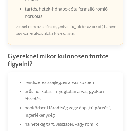
tartós, hetek-hónapok óta fennálló romló
horkolás
Ezeknél nem az a kérdés, „mivel fújjuk be az orrot”, hanem
hogy van-e alvás alatti légzészavar.
Gyereknél mikor különösen fontos
figyelni?
rendszeres szájlégzés alvás közben
erős horkolás + nyugtalan alvás, gyakori
ébredés
napközbeni fáradtság vagy épp „túlpörgés”,
ingerlékenység
ha hetekig tart, visszatér, vagy romlik