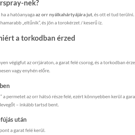
rrspray-nek?
i, ha a hatóanyaga
az orr nyálkahártyájára jut
, és ott el tud terülni
hamarabb „eltűnik”, és jön a torokérzet / keserű íz.
miért a torkodban érzed
en végigfut az orrjáraton, a garat felé csorog, és a torkodban érze
nesen vagy enyhén előre.
zben
” a permetet az orr hátsó része felé, ezért könnyebben kerül a gara
levegőt – inkább tartsd bent.
efújás után
ont a garat felé kerül.