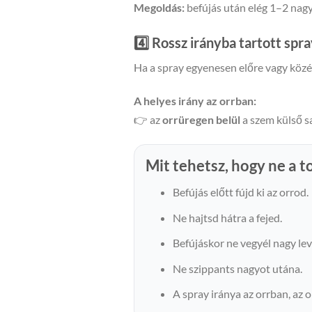
Megoldás:
befújás után elég 1–2 nag
4️⃣ Rossz irányba tartott spr
Ha a spray egyenesen előre vagy közép
A helyes irány az orrban:
👉 az
orrüregen belül
a szem külső s
Mit tehetsz, hogy ne a 
Befújás előtt fújd ki az orrod.
Ne hajtsd hátra a fejed.
Befújáskor ne vegyél nagy lev
Ne szippants nagyot utána.
A spray iránya az orrban, az 