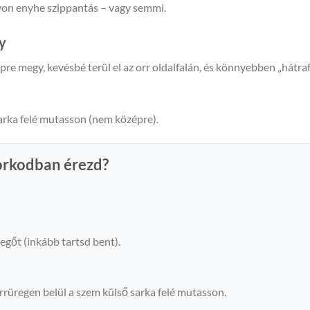
yon enyhe szippantás – vagy semmi.
ay
re megy, kevésbé terül el az orr oldalfalán, és könnyebben „hátraf
arka felé mutasson (nem középre).
torkodban érezd?
egőt (inkább tartsd bent).
orrüregen belül a szem külső sarka felé mutasson.