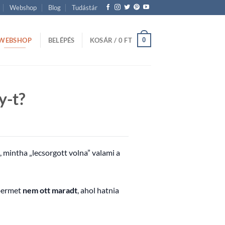
Webshop
Blog
Tudástár
WEBSHOP
0
BELÉPÉS
KOSÁR /
0
FT
y-t?
 mintha „lecsorgott volna” valami a
 permet
nem ott maradt
, ahol hatnia