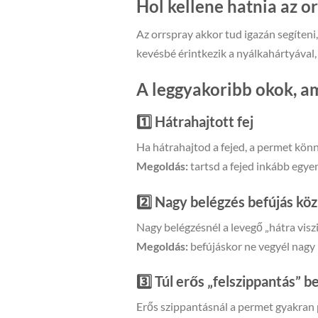
Hol kellene hatnia az o
Az orrspray akkor tud igazán segíten
kevésbé érintkezik a nyálkahártyával, 
A leggyakoribb okok, a
1️⃣ Hátrahajtott fej
Ha hátrahajtod a fejed, a permet könny
Megoldás:
tartsd a fejed inkább egye
2️⃣ Nagy belégzés befújás kö
Nagy belégzésnél a levegő „hátra viszi
Megoldás:
befújáskor ne vegyél nagy 
3️⃣ Túl erős „felszippantás” b
Erős szippantásnál a permet gyakran p