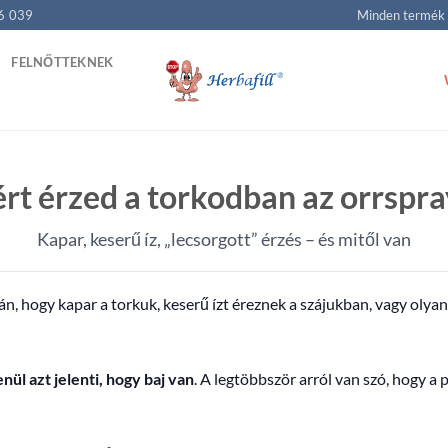
6 039
Minden termék
FELNŐTTEKNEK
rt érzed a torkodban az orrspra
Kapar, keserű íz, „lecsorgott” érzés – és mitől van
, hogy kapar a torkuk, keserű ízt éreznek a szájukban, vagy olyan,
nül azt jelenti, hogy baj van
. A legtöbbször arról van szó, hogy a