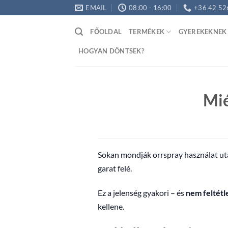
Skip
EMAIL
08:00 - 16:00
+36 42 52
to
content
FŐOLDAL
TERMÉKEK
GYEREKEKNEK
HOGYAN DÖNTSEK?
Mié
Sokan mondják orrspray használat után
garat felé.
Ez a jelenség gyakori – és
nem feltétle
kellene.