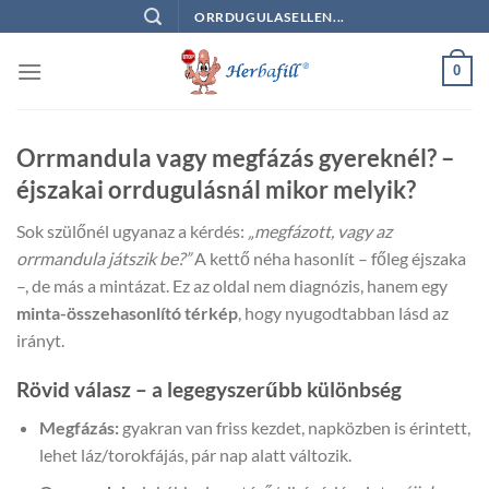
Skip
ORRDUGULASELLEN...
to
content
0
Orrmandula vagy megfázás gyereknél? –
éjszakai orrdugulásnál mikor melyik?
Sok szülőnél ugyanaz a kérdés:
„megfázott, vagy az
orrmandula játszik be?”
A kettő néha hasonlít – főleg éjszaka
–, de más a mintázat. Ez az oldal nem diagnózis, hanem egy
minta-összehasonlító térkép
, hogy nyugodtabban lásd az
irányt.
Rövid válasz – a legegyszerűbb különbség
Megfázás:
gyakran van friss kezdet, napközben is érintett,
lehet láz/torokfájás, pár nap alatt változik.