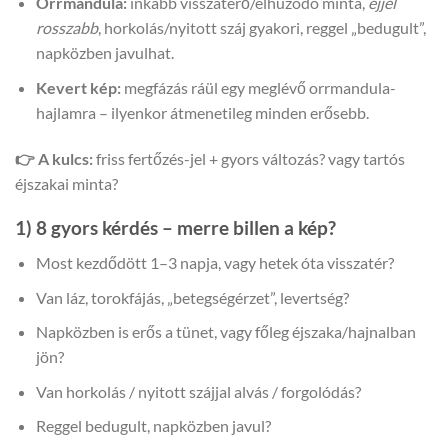
Orrmandula:
inkább visszatérő/elhúzódó minta,
éjjel
rosszabb
, horkolás/nyitott száj gyakori, reggel „bedugult”,
napközben javulhat.
Kevert kép:
megfázás ráül egy meglévő orrmandula-
hajlamra – ilyenkor átmenetileg minden erősebb.
👉 A kulcs:
friss fertőzés-jel + gyors változás? vagy tartós
éjszakai minta?
1) 8 gyors kérdés – merre billen a kép?
Most kezdődött 1–3 napja, vagy hetek óta visszatér?
Van láz, torokfájás, „betegségérzet”, levertség?
Napközben is erős a tünet, vagy főleg éjszaka/hajnalban
jön?
Van horkolás / nyitott szájjal alvás / forgolódás?
Reggel bedugult, napközben javul?