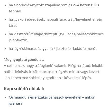
ha a horkolás/nyitott száj/alvásromlás
2–4 héten túl is
fennáll
,
ha gyakori ébredések, nappali fáradtság/figyelmetlenség
társul,
ha visszatérő fülfájás/középfülgyulladás/halláscsökkenés
jelentkezik,
ha légzéskimaradás-gyanú / ijesztő felriadás felmerül.
Megnyugtató gondolat:
A cél nem az, hogy „ráfogjunk” valamit. Elég, ha látod: inkább
nátha-lefolyás, inkább tartós orrlégzés-minta, vagy kevert
kép. Innen már sokkal nyugodtabb a következő lépés.
Kapcsolódó oldalak
Orrmandula és éjszakai panaszok gyereknél – mikor
gyanús?