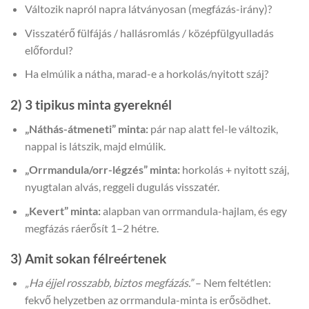
Változik napról napra látványosan (megfázás-irány)?
Visszatérő fülfájás / hallásromlás / középfülgyulladás
előfordul?
Ha elmúlik a nátha, marad-e a horkolás/nyitott száj?
2) 3 tipikus minta gyereknél
„Náthás-átmeneti” minta:
pár nap alatt fel-le változik,
nappal is látszik, majd elmúlik.
„Orrmandula/orr-légzés” minta:
horkolás + nyitott száj,
nyugtalan alvás, reggeli dugulás visszatér.
„Kevert” minta:
alapban van orrmandula-hajlam, és egy
megfázás ráerősít 1–2 hétre.
3) Amit sokan félreértenek
„Ha éjjel rosszabb, biztos megfázás.”
– Nem feltétlen:
fekvő helyzetben az orrmandula-minta is erősödhet.