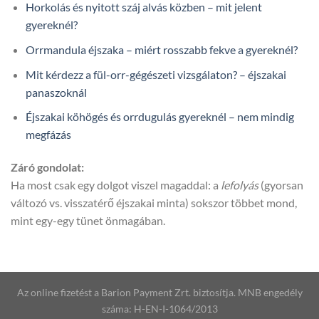
Horkolás és nyitott száj alvás közben – mit jelent
gyereknél?
Orrmandula éjszaka – miért rosszabb fekve a gyereknél?
Mit kérdezz a fül-orr-gégészeti vizsgálaton? – éjszakai
panaszoknál
Éjszakai köhögés és orrdugulás gyereknél – nem mindig
megfázás
Záró gondolat:
Ha most csak egy dolgot viszel magaddal: a
lefolyás
(gyorsan
változó vs. visszatérő éjszakai minta) sokszor többet mond,
mint egy-egy tünet önmagában.
Az online fizetést a Barion Payment Zrt. biztosítja. MNB engedély
száma: H-EN-I-1064/2013