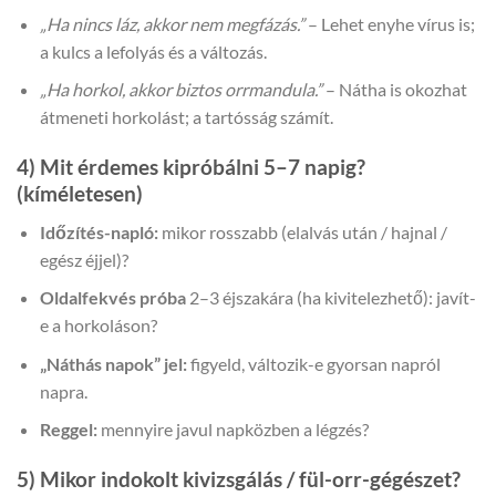
„Ha nincs láz, akkor nem megfázás.”
– Lehet enyhe vírus is;
a kulcs a lefolyás és a változás.
„Ha horkol, akkor biztos orrmandula.”
– Nátha is okozhat
átmeneti horkolást; a tartósság számít.
4) Mit érdemes kipróbálni 5–7 napig?
(kíméletesen)
Időzítés-napló:
mikor rosszabb (elalvás után / hajnal /
egész éjjel)?
Oldalfekvés próba
2–3 éjszakára (ha kivitelezhető): javít-
e a horkoláson?
„Náthás napok” jel:
figyeld, változik-e gyorsan napról
napra.
Reggel:
mennyire javul napközben a légzés?
5) Mikor indokolt kivizsgálás / fül-orr-gégészet?