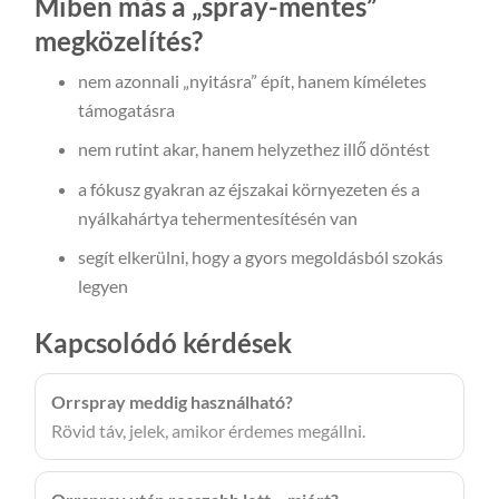
Miben más a „spray-mentes”
megközelítés?
nem azonnali „nyitásra” épít, hanem kíméletes
támogatásra
nem rutint akar, hanem helyzethez illő döntést
a fókusz gyakran az éjszakai környezeten és a
nyálkahártya tehermentesítésén van
segít elkerülni, hogy a gyors megoldásból szokás
legyen
Kapcsolódó kérdések
Orrspray meddig használható?
Rövid táv, jelek, amikor érdemes megállni.