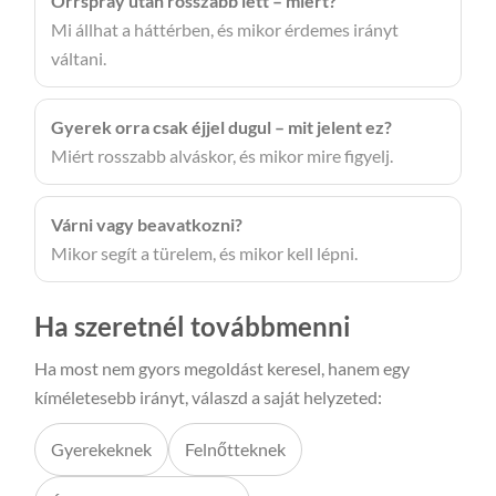
Orrspray után rosszabb lett – miért?
Mi állhat a háttérben, és mikor érdemes irányt
váltani.
Gyerek orra csak éjjel dugul – mit jelent ez?
Miért rosszabb alváskor, és mikor mire figyelj.
Várni vagy beavatkozni?
Mikor segít a türelem, és mikor kell lépni.
Ha szeretnél továbbmenni
Ha most nem gyors megoldást keresel, hanem egy
kíméletesebb irányt, válaszd a saját helyzeted:
Gyerekeknek
Felnőtteknek