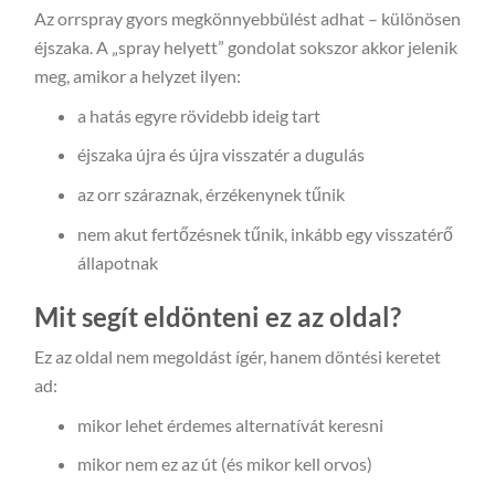
Az orrspray gyors megkönnyebbülést adhat – különösen
éjszaka. A „spray helyett” gondolat sokszor akkor jelenik
meg, amikor a helyzet ilyen:
a hatás egyre rövidebb ideig tart
éjszaka újra és újra visszatér a dugulás
az orr száraznak, érzékenynek tűnik
nem akut fertőzésnek tűnik, inkább egy visszatérő
állapotnak
Mit segít eldönteni ez az oldal?
Ez az oldal nem megoldást ígér, hanem döntési keretet
ad:
mikor lehet érdemes alternatívát keresni
mikor nem ez az út (és mikor kell orvos)