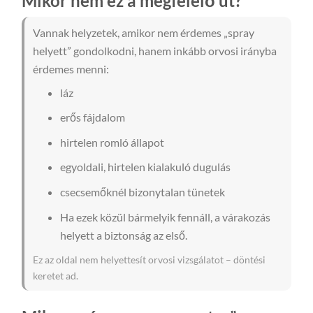
Mikor nem ez a megfelelő út?
Vannak helyzetek, amikor nem érdemes „spray
helyett” gondolkodni, hanem inkább orvosi irányba
érdemes menni:
láz
erős fájdalom
hirtelen romló állapot
egyoldali, hirtelen kialakuló dugulás
csecsemőknél bizonytalan tünetek
Ha ezek közül bármelyik fennáll, a várakozás
helyett a biztonság az első.
Ez az oldal nem helyettesít orvosi vizsgálatot – döntési
keretet ad.