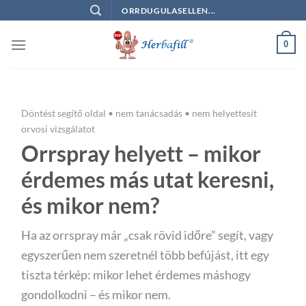
Skip
ORRDUGULASELLEN...
to
content
0
Döntést segítő oldal • nem tanácsadás • nem helyettesít
orvosi vizsgálatot
Orrspray helyett – mikor
érdemes más utat keresni,
és mikor nem?
Ha az orrspray már „csak rövid időre” segít, vagy
egyszerűen nem szeretnél több befújást, itt egy
tiszta térkép: mikor lehet érdemes máshogy
gondolkodni – és mikor nem.