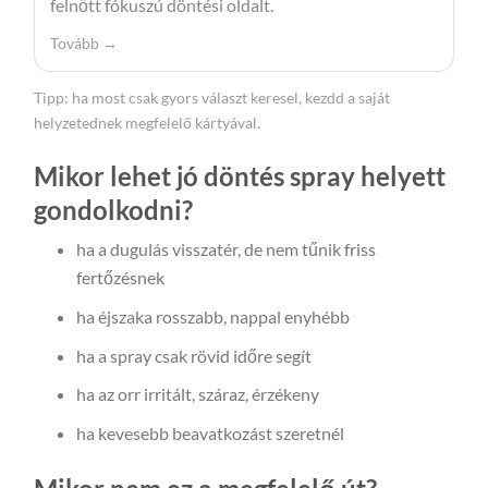
felnőtt fókuszú döntési oldalt.
Tovább →
Tipp: ha most csak gyors választ keresel, kezdd a saját
helyzetednek megfelelő kártyával.
Mikor lehet jó döntés spray helyett
gondolkodni?
ha a dugulás visszatér, de nem tűnik friss
fertőzésnek
ha éjszaka rosszabb, nappal enyhébb
ha a spray csak rövid időre segít
ha az orr irritált, száraz, érzékeny
ha kevesebb beavatkozást szeretnél