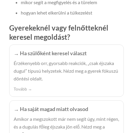
mikor segít a megfigyelés és a türelem
hogyan lehet elkerülni a túlkezelést
Gyerekeknél vagy felnőtteknél
keresel megoldást?
→ Ha szülőként keresel választ
Érzékenyebb orr, gyorsabb reakciók, „csak éjszaka
dugul” típusú helyzetek. Nézd meg a gyerek fókuszú
döntési oldalt.
Tovább →
→ Ha saját magad miatt olvasod
Amikor a megszokott már nem segít úgy, mint régen,
és a dugulás főleg éjszaka jön elő. Nézd meg a