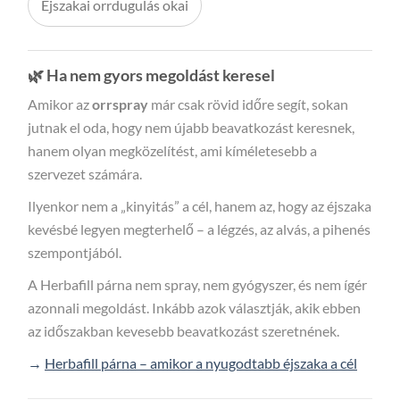
Éjszakai orrdugulás okai
🌿 Ha nem gyors megoldást keresel
Amikor az
orrspray
már csak rövid időre segít, sokan
jutnak el oda, hogy nem újabb beavatkozást keresnek,
hanem olyan megközelítést, ami kíméletesebb a
szervezet számára.
Ilyenkor nem a „kinyitás” a cél, hanem az, hogy az éjszaka
kevésbé legyen megterhelő – a légzés, az alvás, a pihenés
szempontjából.
A Herbafill párna nem spray, nem gyógyszer, és nem ígér
azonnali megoldást. Inkább azok választják, akik ebben
az időszakban kevesebb beavatkozást szeretnének.
→
Herbafill párna – amikor a nyugodtabb éjszaka a cél