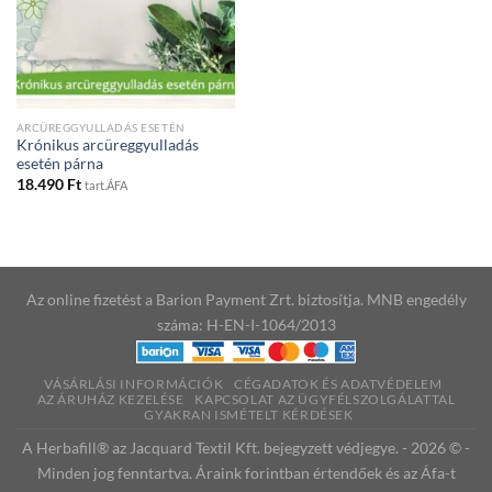
ARCÜREGGYULLADÁS ESETÉN
Krónikus arcüreggyulladás
esetén párna
18.490
Ft
tart.ÁFA
Az online fizetést a Barion Payment Zrt. biztosítja. MNB engedély
száma: H-EN-I-1064/2013
VÁSÁRLÁSI INFORMÁCIÓK
CÉGADATOK ÉS ADATVÉDELEM
AZ ÁRUHÁZ KEZELÉSE
KAPCSOLAT AZ ÜGYFÉLSZOLGÁLATTAL
GYAKRAN ISMÉTELT KÉRDÉSEK
A Herbafill® az Jacquard Textil Kft. bejegyzett védjegye. - 2026 © -
Minden jog fenntartva. Áraink forintban értendőek és az Áfa-t