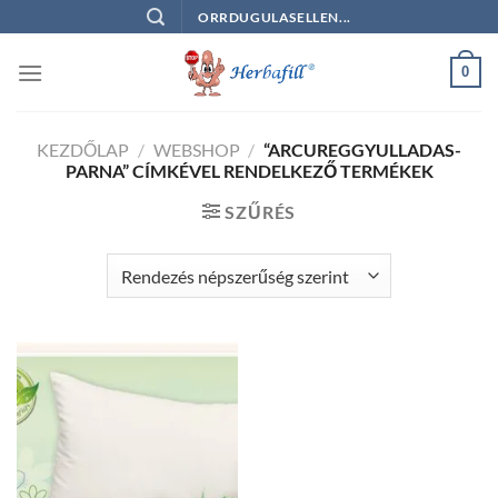
Skip
ORRDUGULASELLEN...
to
content
0
KEZDŐLAP
/
WEBSHOP
/
“ARCUREGGYULLADAS-
PARNA” CÍMKÉVEL RENDELKEZŐ TERMÉKEK
SZŰRÉS