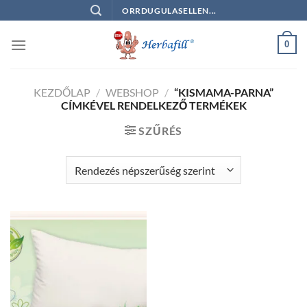
Skip
ORRDUGULASELLEN...
to
content
0
KEZDŐLAP
/
WEBSHOP
/
“KISMAMA-PARNA”
CÍMKÉVEL RENDELKEZŐ TERMÉKEK
SZŰRÉS