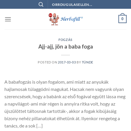
Skip
ORRDUGULASELLEN...
to
content
0
FOGZÁS
Ajj-ajj, jön a baba foga
POSTED ON
2017-03-03
BY
TÜNDE
A babafogzás is olyan fogalom, ami miatt az anyukák
hajlamosak túlaggódni magukat. Hacsak nem vagyunk olyan
szerencsések, hogy a babánk az első fogával együtt lássa meg
a napvilágot-ami már régen is annyira ritka volt, hogy az
újszülöttet táltosnak tartották-, akkor a fogak kibújásáig
bizony nehéz pillanatokat élhetünk át. Ilyenkor rengeteg a
tanács, de a sok […]