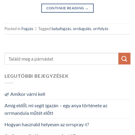
CONTINUE READING
→
Posted in
Fogzás
|
Tagged
babafogzás
,
orrdugulás
,
orrfolyás
LEGUTÓBBI BEJEGYZÉSEK
🌿 Amikor várni kell
Amíg eldől, mi segít igazán – egy anya története az
orrmandula műtét előtt
Hogyan használd helyesen az orrspray-t?