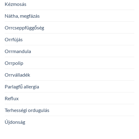
Kézmosás
Nátha, megfázás
Orrcseppfüggőség
Orrfújás
Orrmandula
Orrpolip
Orrválladék
Parlagfű allergia
Reflux
Terhességi ordugulás
Újdonság