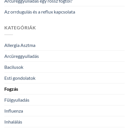
Arcüreggyulladás egy rossz fogtól?
Az orrdugulás és a reflux kapcsolata
KATEGÓRIÁK
Allergia Asztma
Arcüreggyulladás
Bacilusok
Esti gondolatok
Fogzás
Fülgyulladás
Influenza
Inhalálás