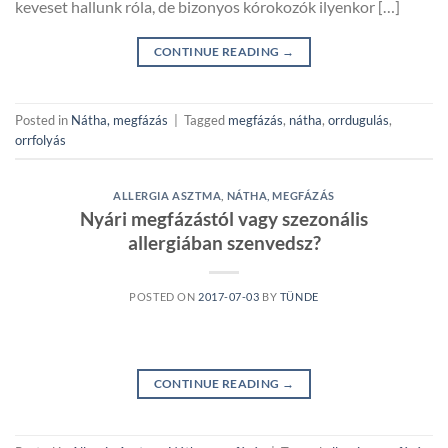
keveset hallunk róla, de bizonyos kórokozók ilyenkor […]
CONTINUE READING
→
Posted in
Nátha, megfázás
|
Tagged
megfázás
,
nátha
,
orrdugulás
,
orrfolyás
ALLERGIA ASZTMA
,
NÁTHA, MEGFÁZÁS
Nyári megfázástól vagy szezonális
allergiában szenvedsz?
POSTED ON
2017-07-03
BY
TÜNDE
CONTINUE READING
→