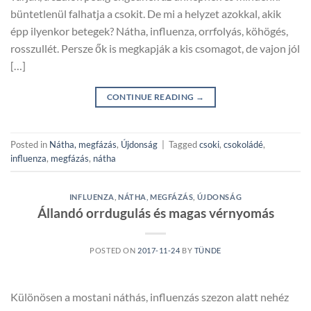
büntetlenül falhatja a csokit. De mi a helyzet azokkal, akik
épp ilyenkor betegek? Nátha, influenza, orrfolyás, köhögés,
rosszullét. Persze ők is megkapják a kis csomagot, de vajon jól
[…]
CONTINUE READING
→
Posted in
Nátha, megfázás
,
Újdonság
|
Tagged
csoki
,
csokoládé
,
influenza
,
megfázás
,
nátha
INFLUENZA
,
NÁTHA, MEGFÁZÁS
,
ÚJDONSÁG
Állandó orrdugulás és magas vérnyomás
POSTED ON
2017-11-24
BY
TÜNDE
Különösen a mostani náthás, influenzás szezon alatt nehéz