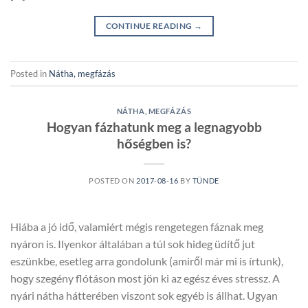
CONTINUE READING
→
Posted in
Nátha, megfázás
NÁTHA, MEGFÁZÁS
Hogyan fázhatunk meg a legnagyobb
hőségben is?
POSTED ON
2017-08-16
BY
TÜNDE
Hiába a jó idő, valamiért mégis rengetegen fáznak meg
nyáron is. Ilyenkor általában a túl sok hideg üdítő jut
eszünkbe, esetleg arra gondolunk (amiről már mi is írtunk),
hogy szegény flótáson most jön ki az egész éves stressz. A
nyári nátha hátterében viszont sok egyéb is állhat. Ugyan