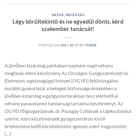
NÁTHA, MEGFÁZÁS
Légy körültekintő és ne egyedül dönts, kérd
szakember tanácsát!
POSTED ON
2017-10-17
BY
TÜNDE
A jövőben kizárólag patikában kapható majd néhány
megfázás elleni készítmény Az Országos Gyógyszerészeti és
Élelmezés-egészségügyi Intézet (OGYÉI) felülvizsgálva
korábbi gyakorlatát a betegek biztonsága érdekében a
jövőben kizárólag a gyógyszertárakban tesz elérhetővé
néhány paracetamol hatóanyag tartalmú készítményt. Az
OGYÉI főigazgatójának, dr. Pozsgay Csillának a tájékoztatása
szerint, ezen készítmények gyógyszertáron kívüli
értékesítése kellő körültekintést igényel, ezért megszünteti
[…]