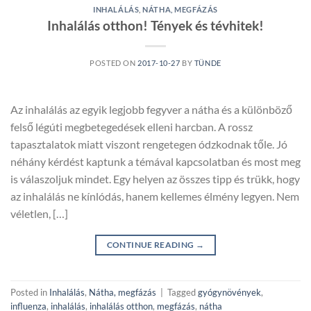
INHALÁLÁS
,
NÁTHA, MEGFÁZÁS
Inhalálás otthon! Tények és tévhitek!
POSTED ON
2017-10-27
BY
TÜNDE
Az inhalálás az egyik legjobb fegyver a nátha és a különböző
felső légúti megbetegedések elleni harcban. A rossz
tapasztalatok miatt viszont rengetegen ódzkodnak tőle. Jó
néhány kérdést kaptunk a témával kapcsolatban és most meg
is válaszoljuk mindet. Egy helyen az összes tipp és trükk, hogy
az inhalálás ne kínlódás, hanem kellemes élmény legyen. Nem
véletlen, […]
CONTINUE READING
→
Posted in
Inhalálás
,
Nátha, megfázás
|
Tagged
gyógynövények
,
influenza
,
inhalálás
,
inhalálás otthon
,
megfázás
,
nátha