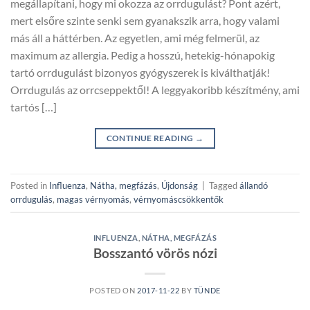
megállapítani, hogy mi okozza az orrdugulást? Pont azért,
mert elsőre szinte senki sem gyanakszik arra, hogy valami
más áll a háttérben. Az egyetlen, ami még felmerül, az
maximum az allergia. Pedig a hosszú, hetekig-hónapokig
tartó orrdugulást bizonyos gyógyszerek is kiválthatják!
Orrdugulás az orrcseppektől! A leggyakoribb készítmény, ami
tartós […]
CONTINUE READING
→
Posted in
Influenza
,
Nátha, megfázás
,
Újdonság
|
Tagged
állandó
orrdugulás
,
magas vérnyomás
,
vérnyomáscsökkentők
INFLUENZA
,
NÁTHA, MEGFÁZÁS
Bosszantó vörös nózi
POSTED ON
2017-11-22
BY
TÜNDE