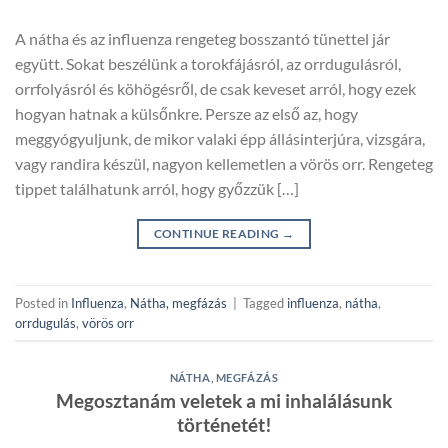
A nátha és az influenza rengeteg bosszantó tünettel jár
együtt. Sokat beszélünk a torokfájásról, az orrdugulásról,
orrfolyásról és köhögésről, de csak keveset arról, hogy ezek
hogyan hatnak a külsőnkre. Persze az első az, hogy
meggyógyuljunk, de mikor valaki épp állásinterjúra, vizsgára,
vagy randira készül, nagyon kellemetlen a vörös orr. Rengeteg
tippet találhatunk arról, hogy győzzük […]
CONTINUE READING
→
Posted in
Influenza
,
Nátha, megfázás
|
Tagged
influenza
,
nátha
,
orrdugulás
,
vörös orr
NÁTHA, MEGFÁZÁS
Megosztanám veletek a mi inhalálásunk
történetét!