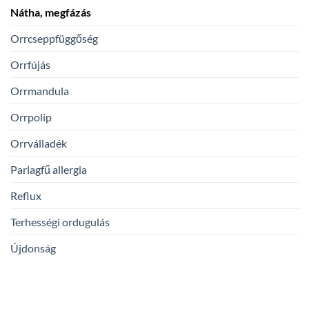
Nátha, megfázás
Orrcseppfüggőség
Orrfújás
Orrmandula
Orrpolip
Orrválladék
Parlagfű allergia
Reflux
Terhességi ordugulás
Újdonság