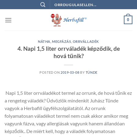
Skip
ORRDUGULASELLEN...
to
content
0
NÁTHA, MEGFÁZÁS
,
ORRVÁLLADÉK
4. Napi 1,5 liter orrváladék képződik, de
hová tűnik?
POSTED ON
2019-03-08
BY
TÜNDE
Napi 1,5 liter orrváladékot termel az orrunk, de hová tűnik ez
a rengeteg váladék? Üdvözlök mindenkit Juhász Tünde
vagyok a Herbafill ügyfélszolgálatától. Az orrunk
folyamatosan váladékot termel nem csak akkor amikor meg
vagyunk fázva, vagy allergiásak vagyunk hanem állandóan
képződik.. De miért kell, hogy a váladék folyamatosan