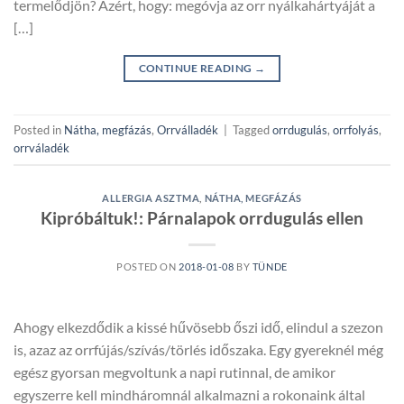
termelődjön? Azért, hogy: megóvja az orr nyálkahártyáját a
[…]
CONTINUE READING
→
Posted in
Nátha, megfázás
,
Orrválladék
|
Tagged
orrdugulás
,
orrfolyás
,
orrváladék
ALLERGIA ASZTMA
,
NÁTHA, MEGFÁZÁS
Kipróbáltuk!: Párnalapok orrdugulás ellen
POSTED ON
2018-01-08
BY
TÜNDE
Ahogy elkezdődik a kissé hűvösebb őszi idő, elindul a szezon
is, azaz az orrfújás/szívás/törlés időszaka. Egy gyereknél még
egész gyorsan megvoltunk a napi rutinnal, de amikor
egyszerre kell mindháromnál alkalmazni a rokonaink által