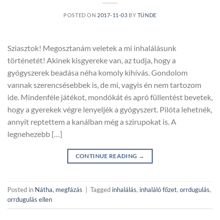
POSTED ON
2017-11-03
BY
TÜNDE
Sziasztok! Megosztanám veletek a mi inhalálásunk
történetét! Akinek kisgyereke van, az tudja, hogy a
gyógyszerek beadása néha komoly kihívás. Gondolom
vannak szerencsésebbek is, de mi, vagyis én nem tartozom
ide. Mindenféle játékot, mondókát és apró füllentést bevetek,
hogy a gyerekek végre lenyeljék a gyógyszert. Pilóta lehetnék,
annyit reptettem a kanálban még a szirupokat is. A
legnehezebb […]
CONTINUE READING
→
Posted in
Nátha, megfázás
|
Tagged
inhalálás
,
inhaláló főzet
,
orrdugulás
,
orrdugulás ellen