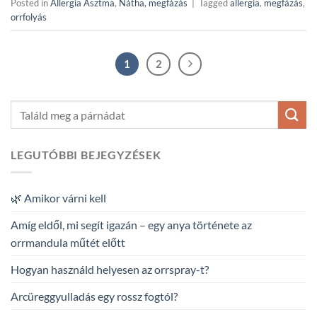
Posted in
Allergia Asztma
,
Nátha, megfázás
|
Tagged
allergia
,
megfázás
,
orrfolyás
1
2
LEGUTÓBBI BEJEGYZÉSEK
🌿 Amikor várni kell
Amíg eldől, mi segít igazán – egy anya története az
orrmandula műtét előtt
Hogyan használd helyesen az orrspray-t?
Arcüreggyulladás egy rossz fogtól?