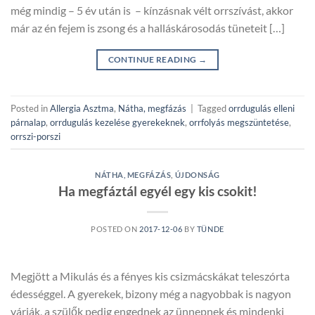
még mindig – 5 év után is – kínzásnak vélt orrszívást, akkor
már az én fejem is zsong és a halláskárosodás tüneteit […]
CONTINUE READING
→
Posted in
Allergia Asztma
,
Nátha, megfázás
|
Tagged
orrdugulás elleni
párnalap
,
orrdugulás kezelése gyerekeknek
,
orrfolyás megszüntetése
,
orrszi-porszi
NÁTHA, MEGFÁZÁS
,
ÚJDONSÁG
Ha megfáztál egyél egy kis csokit!
POSTED ON
2017-12-06
BY
TÜNDE
Megjött a Mikulás és a fényes kis csizmácskákat teleszórta
édességgel. A gyerekek, bizony még a nagyobbak is nagyon
várják, a szülők pedig engednek az ünnepnek és mindenki