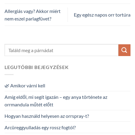
Allergiás vagy? Akkor miért
Egy egész napos orr tortúra
nem eszel parlagfüvet?
LEGUTÓBBI BEJEGYZÉSEK
🌿 Amikor várni kell
Amíg eldől, mi segít igazán – egy anya története az
orrmandula műtét előtt
Hogyan használd helyesen az orrspray-t?
Arcüreggyulladás egy rossz fogtól?