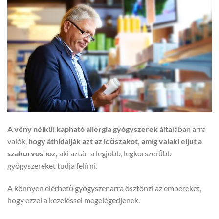
A vény nélkül kapható allergia gyógyszerek
általában arra
valók,
hogy áthidalják azt az időszakot, amíg valaki eljut a
szakorvoshoz,
aki aztán a legjobb, legkorszerűbb
gyógyszereket tudja felírni.
A könnyen elérhető gyógyszer arra ösztönzi az embereket,
hogy ezzel a kezeléssel megelégedjenek.