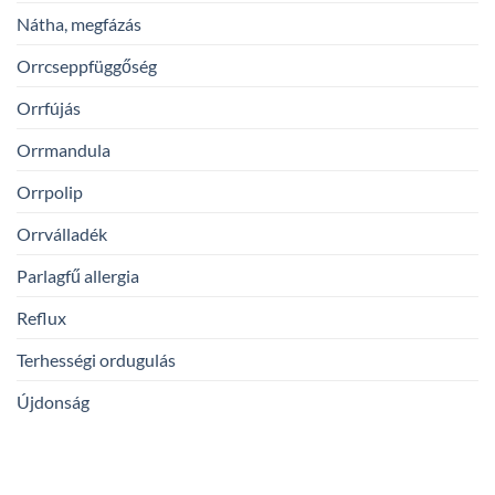
Nátha, megfázás
Orrcseppfüggőség
Orrfújás
Orrmandula
Orrpolip
Orrválladék
Parlagfű allergia
Reflux
Terhességi ordugulás
Újdonság