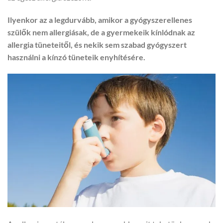
Ilyenkor az a legdurvább, amikor a gyógyszerellenes
szülők nem allergiásak, de a gyermekeik kínlódnak az
allergia tüneteitől, és nekik sem szabad gyógyszert
használni a kínzó tüneteik enyhítésére.