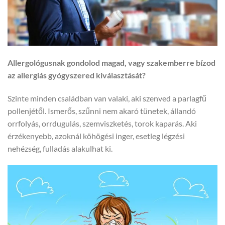
Allergológusnak gondolod magad, vagy szakemberre bízod
az allergiás gyógyszered kiválasztását?
Szinte minden családban van valaki, aki szenved a parlagfű
pollenjétől. Ismerős, szűnni nem akaró tünetek, állandó
orrfolyás, orrdugulás, szemviszketés, torok kaparás. Aki
érzékenyebb, azoknál köhögési inger, esetleg légzési
nehézség, fulladás alakulhat ki.