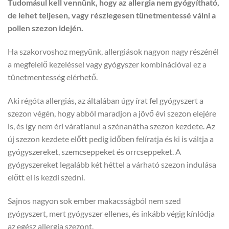
Tudomásul kell vennünk, hogy az allergia nem gyógyítható,
de lehet teljesen, vagy részlegesen tünetmentessé válni a
pollen szezon idején.
Ha szakorvoshoz megyünk, allergiások nagyon nagy részénél
a megfelelő kezeléssel vagy gyógyszer kombinációval ez a
tünetmentesség elérhető.
Aki régóta allergiás, az általában úgy írat fel gyógyszert a
szezon végén, hogy abból maradjon a jövő évi szezon elejére
is, és így nem éri váratlanul a szénanátha szezon kezdete. Az
új szezon kezdete előtt pedig időben felíratja és ki is váltja a
gyógyszereket, szemcseppeket és orrcseppeket. A
gyógyszereket legalább két héttel a várható szezon indulása
előtt el is kezdi szedni.
Sajnos nagyon sok ember makacsságból nem szed
gyógyszert, mert gyógyszer ellenes, és inkább végig kínlódja
az egész allergia szezont.