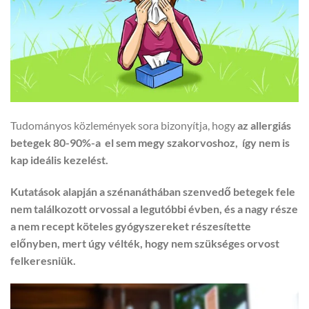
Tudományos közlemények sora bizonyítja, hogy
az allergiás
betegek 80-90%-a el sem megy szakorvoshoz, így nem is
kap ideális kezelést.
Kutatások alapján a szénanáthában szenvedő betegek fele
nem találkozott orvossal a legutóbbi évben, és a nagy része
a nem recept köteles gyógyszereket részesítette
előnyben, mert úgy vélték, hogy nem szükséges orvost
felkeresniük.