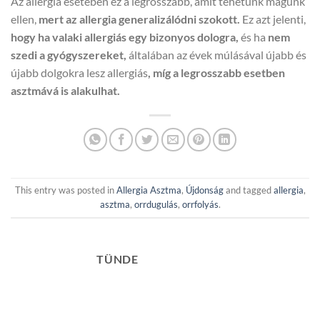
Az allergia esetében ez a legrosszabb, amit tehetünk magunk
ellen,
mert az allergia generalizálódni szokott.
Ez azt jelenti,
hogy ha valaki allergiás egy bizonyos dologra,
és ha
nem
szedi a gyógyszereket,
általában az évek múlásával újabb és
újabb dolgokra lesz allergiás
, míg a legrosszabb esetben
asztmává is alakulhat.
This entry was posted in
Allergia Asztma
,
Újdonság
and tagged
allergia
,
asztma
,
orrdugulás
,
orrfolyás
.
TÜNDE