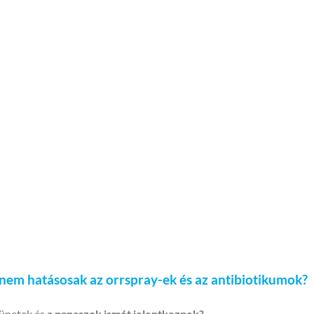
nem hatásosak az orrspray-ek és az antibiotikumok?
tünetek és
a panaszok ismét jelentkeznek?