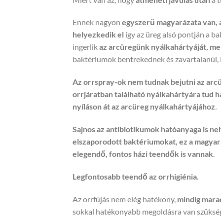
Ennek nagyon
egyszerű magyarázata van, a
helyezkedik el
így az üreg alsó pontján a 
ingerlik
az arcüregünk nyálkahártyáját, mel
baktériumok bentrekednek és zavartalanúl, 
Az orrspray-ok nem tudnak bejutni az arc
orrjáratban található nyálkahártyára tud h
nyíláson át az arcüreg nyálkahártyájához
.
Sajnos az antibiotikumok hatóanyaga is ne
elszaporodott baktériumokat, ez a magya
elegendő, fontos házi teendők is vannak
.
Legfontosabb teendő az orrhigiénia.
Az orrfújás nem elég hatékony,
mindig mara
sokkal hatékonyabb megoldásra van szüksé