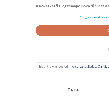
A következő Blog témája: Hová tűnik az a 
Vigyázzanak az o
T
This entry was posted in
Arcüreggyulladás
,
Orrfújás
TÜNDE