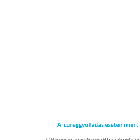
Arcüreggyulladás esetén miért 
Miért van az, hogy
átmeneti javulás után
a 