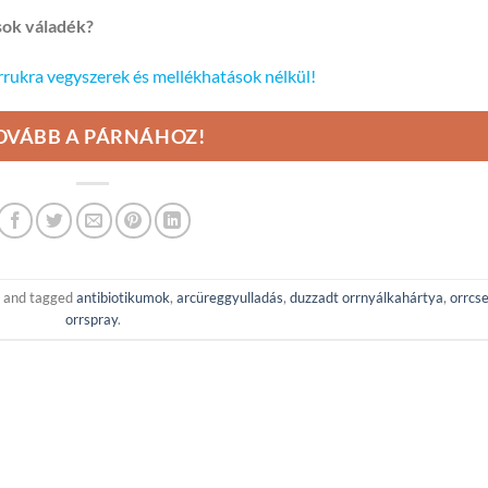
sok váladék?
rrukra vegyszerek és mellékhatások nélkül!
OVÁBB A PÁRNÁHOZ!
and tagged
antibiotikumok
,
arcüreggyulladás
,
duzzadt orrnyálkahártya
,
orrcs
orrspray
.