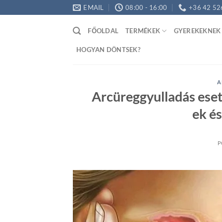
Skip
EMAIL
08:00 - 16:00
+36 42 52
to
content
FŐOLDAL
TERMÉKEK
GYEREKEKNEK
HOGYAN DÖNTSEK?
A
Arcüreggyulladás eset
ek é
P