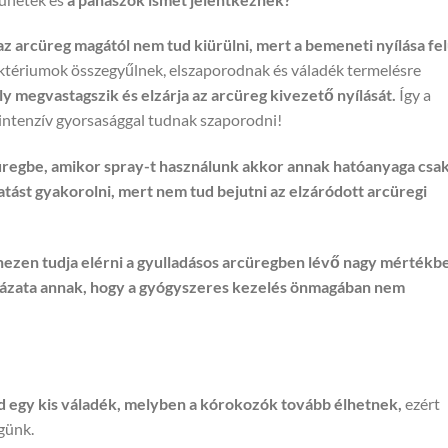
z arcüreg magától nem tud kiürülni, mert a bemeneti nyílása fel
baktériumok összegyűlnek, elszaporodnak és váladék termelésre
y megvastagszik és elzárja az arcüreg kivezető nyílását.
Így a
intenzív gyorsasággal tudnak szaporodni!
üregbe, amikor spray-t használunk akkor annak hatóanyaga csak
atást gyakorolni, mert nem tud bejutni az elzáródott arcüregi
hezen tudja elérni a gyulladásos arcüregben lévő nagy mértékb
rázata annak, hogy a gyógyszeres kezelés önmagában nem
d egy kis váladék, melyben a kórokozók tovább élhetnek,
ezért
günk.