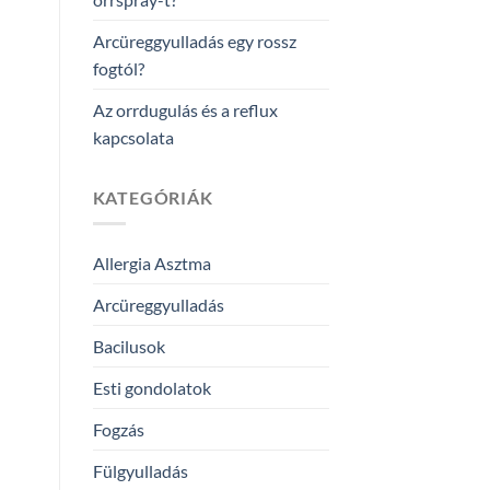
Arcüreggyulladás egy rossz
fogtól?
Az orrdugulás és a reflux
kapcsolata
KATEGÓRIÁK
Allergia Asztma
Arcüreggyulladás
Bacilusok
Esti gondolatok
Fogzás
Fülgyulladás