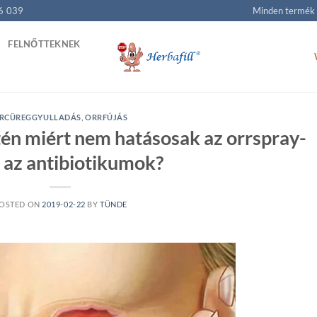
6 039
Minden termék
FELNŐTTEKNEK
RCÜREGGYULLADÁS
,
ORRFÚJÁS
én miért nem hatásosak az orrspray-
s az antibiotikumok?
OSTED ON
2019-02-22
BY
TÜNDE