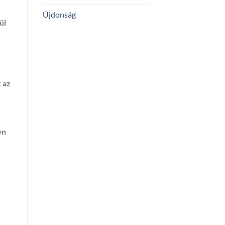
Újdonság
ül
 az
en