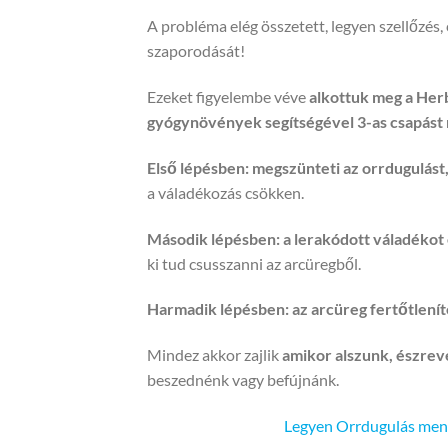
A probléma elég összetett, legyen szellőzé
szaporodását!
Ezeket figyelembe véve
alkottuk meg a Herb
gyógynövények segítségével 3-as csapást 
Első lépésben: megszünteti az orrdugulást
a váladékozás csökken.
Második lépésben: a lerakódott váladékot e
ki tud csusszanni az arcüregből.
Harmadik lépésben: az arcüreg fertőtlenít
Mindez akkor zajlik
amikor alszunk, észrev
beszednénk vagy befújnánk.
Legyen Orrdugulás mente