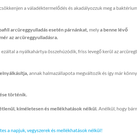
s, csökkenjen a váladéktermelődés és akadályozzuk meg a baktériu
afill arcüreggyulladás esetén párnánkat,
mely
a benne lévő
mér az arcüreggyulladásra.
,
ezáltal a nyálkahártya összehúzódik, friss levegő kerül az arcüreg
lnyálkásítja,
annak halmazállapota megváltozik és így már könn
ése történik.
étlenül, kíméletesen és mellékhatások nélkül.
Anélkül, hogy bár
s a napjuk, vegyszerek és mellékhatások nélkül!