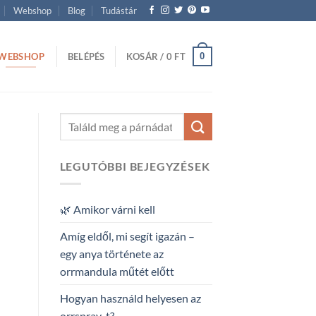
Webshop
Blog
Tudástár
WEBSHOP
0
BELÉPÉS
KOSÁR /
0
FT
LEGUTÓBBI BEJEGYZÉSEK
🌿 Amikor várni kell
Amíg eldől, mi segít igazán –
egy anya története az
orrmandula műtét előtt
Hogyan használd helyesen az
orrspray-t?