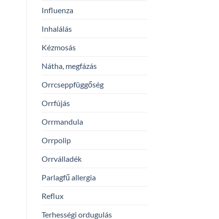
Influenza
Inhalálás
Kézmosás
Nátha, megfázás
Orrcseppfüggőség
Orrfújás
Orrmandula
Orrpolip
Orrválladék
Parlagfű allergia
Reflux
Terhességi ordugulás