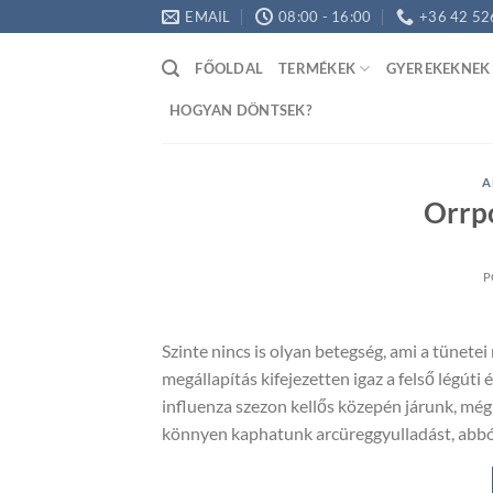
Skip
EMAIL
08:00 - 16:00
+36 42 52
to
content
FŐOLDAL
TERMÉKEK
GYEREKEKNEK
HOGYAN DÖNTSEK?
A
Orrpo
P
Szinte nincs is olyan betegség, ami a tünetei
megállapítás kifejezetten igaz a felső légút
influenza szezon kellős közepén járunk, még
könnyen kaphatunk arcüreggyulladást, abból