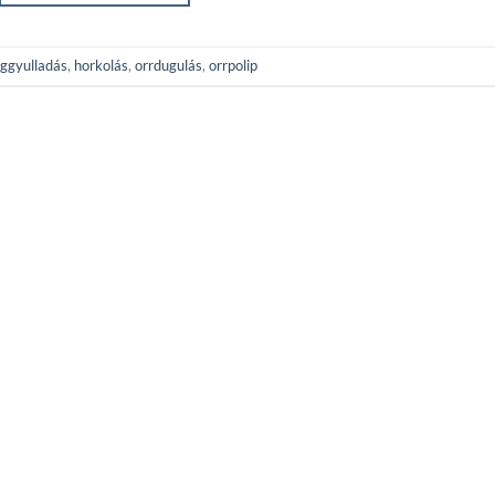
ggyulladás
,
horkolás
,
orrdugulás
,
orrpolip