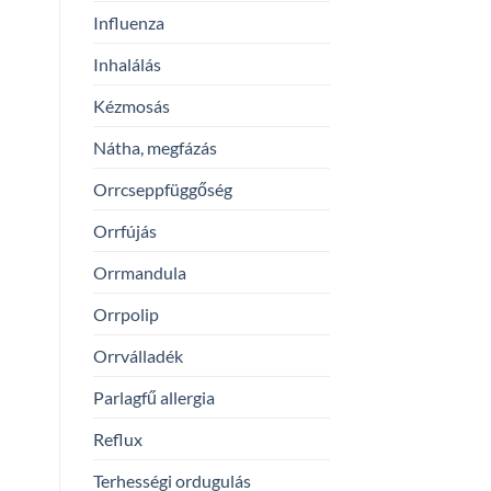
Influenza
Inhalálás
Kézmosás
Nátha, megfázás
Orrcseppfüggőség
Orrfújás
Orrmandula
Orrpolip
Orrválladék
Parlagfű allergia
Reflux
Terhességi ordugulás