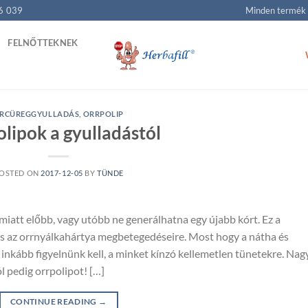
6 039
Minden termék
FELNŐTTEKNEK
RCÜREGGYULLADÁS
,
ORRPOLIP
lipok a gyulladástól
OSTED ON
2017-12-05
BY
TÜNDE
 miatt előbb, vagy utóbb ne generálhatna egy újabb kórt. Ez a
i és az orrnyálkahártya megbetegedéseire. Most hogy a nátha és
 inkább figyelnünk kell, a minket kínzó kellemetlen tünetekre. Na
 pedig orrpolipot! […]
CONTINUE READING
→