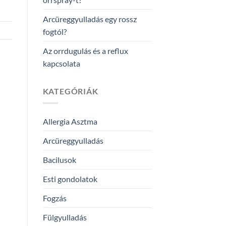
Arcüreggyulladás egy rossz
fogtól?
Az orrdugulás és a reflux
kapcsolata
KATEGÓRIÁK
Allergia Asztma
Arcüreggyulladás
Bacilusok
Esti gondolatok
Fogzás
Fülgyulladás