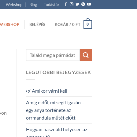
Webshop
Blog
Tudástár
WEBSHOP
0
BELÉPÉS
KOSÁR /
0
FT
LEGUTÓBBI BEJEGYZÉSEK
🌿 Amikor várni kell
Amíg eldől, mi segít igazán –
egy anya története az
gyon
orrmandula műtét előtt
Hogyan használd helyesen az
orrspray-t?