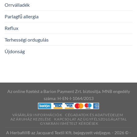
Orrválladék
Parlagfű allergia
Reflux
Terhességi ordugulás
Újdonság
Az online fizetést a Barion Payment Zrt. biztosítja. MNB engedély
száma: H-EN-I-1064/2013
VÁSÁRLÁSI INFORMÁCIÓK
CÉGADATOK ÉS ADATVÉDELEM
AZ ÁRUHÁZ KEZELÉSE
KAPCSOLAT AZ ÜGYFÉLSZOLGÁLATTAL
GYAKRAN ISMÉTELT KÉRDÉSEK
A Herbafill® az Jacquard Textil Kft. bejegyzett védjegye. - 2026 © -