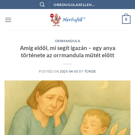
Skip
ORRDUGULASELLEN...
to
content
0
ORRMANDULA
Amíg eldől, mi segít igazán – egy anya
története az orrmandula műtét előtt
POSTED ON
2025-04-05
BY
TÜNDE