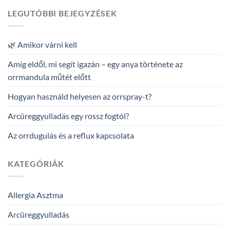
LEGUTÓBBI BEJEGYZÉSEK
🌿 Amikor várni kell
Amíg eldől, mi segít igazán – egy anya története az
orrmandula műtét előtt
Hogyan használd helyesen az orrspray-t?
Arcüreggyulladás egy rossz fogtól?
Az orrdugulás és a reflux kapcsolata
KATEGÓRIÁK
Allergia Asztma
Arcüreggyulladás