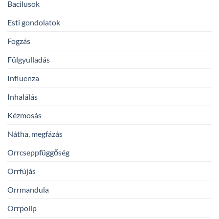
Bacilusok
Esti gondolatok
Fogzás
Fülgyulladás
Influenza
Inhalálás
Kézmosás
Nátha, megfázás
Orrcseppfüggőség
Orrfújás
Orrmandula
Orrpolip