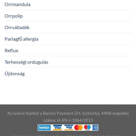
Orrmandula
Orrpolip
Orrválladék
Parlagfű allergia
Reflux
Terhességi ordugulás
Újdonság
Az online fizetést a Barion Payment Zrt. biztosítja. MNB engedély
száma: H-EN-I-1064/2013