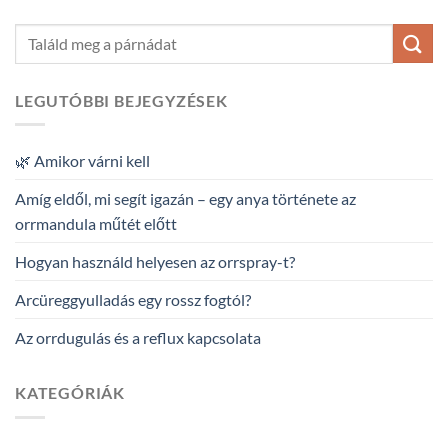
LEGUTÓBBI BEJEGYZÉSEK
🌿 Amikor várni kell
Amíg eldől, mi segít igazán – egy anya története az
orrmandula műtét előtt
Hogyan használd helyesen az orrspray-t?
Arcüreggyulladás egy rossz fogtól?
Az orrdugulás és a reflux kapcsolata
KATEGÓRIÁK