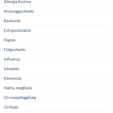
Allergia Asztma
Arcüreggyulladás
Bacilusok
Esti gondolatok
Fogzás
Fülgyulladás
Influenza
Inhalálás
Kézmosás
Nátha, megfázás
Orrcseppfüggőség
Orrfújás