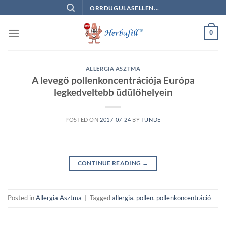
Skip
ORRDUGULASELLEN...
to
content
0
ALLERGIA ASZTMA
A levegő pollenkoncentrációja Európa
legkedveltebb üdülőhelyein
POSTED ON
2017-07-24
BY
TÜNDE
CONTINUE READING
→
Posted in
Allergia Asztma
|
Tagged
allergia
,
pollen
,
pollenkoncentráció