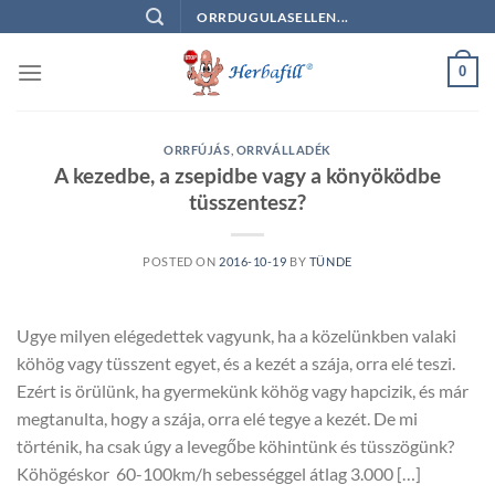
Skip
ORRDUGULASELLEN...
to
content
0
ORRFÚJÁS
,
ORRVÁLLADÉK
A kezedbe, a zsepidbe vagy a könyöködbe
tüsszentesz?
POSTED ON
2016-10-19
BY
TÜNDE
Ugye milyen elégedettek vagyunk, ha a közelünkben valaki
köhög vagy tüsszent egyet, és a kezét a szája, orra elé teszi.
Ezért is örülünk, ha gyermekünk köhög vagy hapcizik, és már
megtanulta, hogy a szája, orra elé tegye a kezét. De mi
történik, ha csak úgy a levegőbe köhintünk és tüsszögünk?
Köhögéskor 60-100km/h sebességgel átlag 3.000 […]