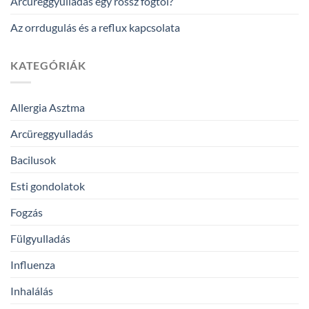
Arcüreggyulladás egy rossz fogtól?
Az orrdugulás és a reflux kapcsolata
KATEGÓRIÁK
Allergia Asztma
Arcüreggyulladás
Bacilusok
Esti gondolatok
Fogzás
Fülgyulladás
Influenza
Inhalálás