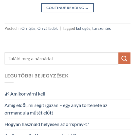
CONTINUE READING
→
Posted in
Orrfújás
,
Orrválladék
|
Tagged
köhögés
,
tüsszentés
LEGUTÓBBI BEJEGYZÉSEK
🌿 Amikor várni kell
Amíg eldől, mi segít igazán – egy anya története az
orrmandula műtét előtt
Hogyan használd helyesen az orrspray-t?