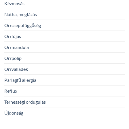
Kézmosás
Nátha, megfázás
Orrcseppfüggőség
Orrfújás
Orrmandula
Orrpolip
Orrválladék
Parlagfű allergia
Reflux
Terhességi ordugulás
Újdonság