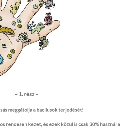
– 1. rész –
ás meggátolja a bacilusok terjedését!
s rendesen kezet, és ezek közül is csak 30% használ a