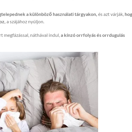
telepednek a különböző használati tárgyakon,
és azt várják,
ho
oz,
a szájához nyúljon.
ert megfázással, náthával indul,
a kínzó orrfolyás és orrdugulás