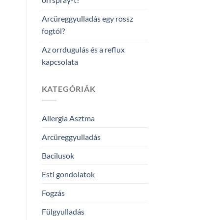
Arcüreggyulladás egy rossz
fogtól?
Az orrdugulás és a reflux
kapcsolata
KATEGÓRIÁK
Allergia Asztma
Arcüreggyulladás
Bacilusok
Esti gondolatok
Fogzás
Fülgyulladás