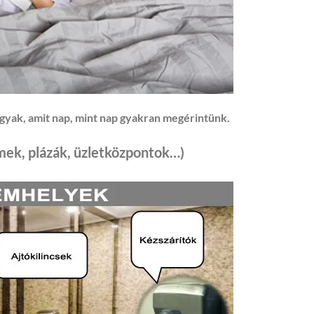
rgyak, amit nap, mint nap gyakran megérintünk.
mek, plázák, üzletközpontok…)