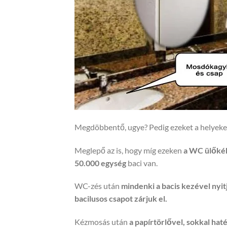
Megdöbbentő, ugye? Pedig ezeket a helyeket 
Meglepő az is, hogy míg ezeken
a WC ülőkék
50.000 egység
baci van.
WC-zés után
mindenki a bacis kezével nyitj
bacilusos csapot zárjuk el.
Kézmosás után
a papírtörlővel, sokkal hat