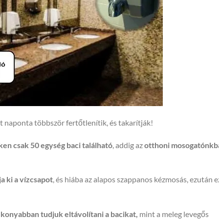
naponta többször fertőtlenítik, és takarítják!
en csak 50 egység baci található
, addig az
otthoni mosogatónkb
a ki a vízcsapot
, és hiába az alapos szappanos kézmosás, ezután 
ékonyabban tudjuk eltávolítani a bacikat,
mint a meleg levegős