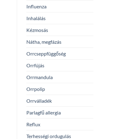
Influenza
Inhalálás
Kézmosás
Nátha, megfázás
Orrcseppfüggőség
Orrfújás
Orrmandula
Orrpolip
Orrválladék
Parlagfű allergia
Reflux
Terhességi ordugulás