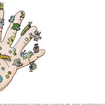
m teszünk semmit a szánk vagy az orrunk elé, akkor akadálytalanul