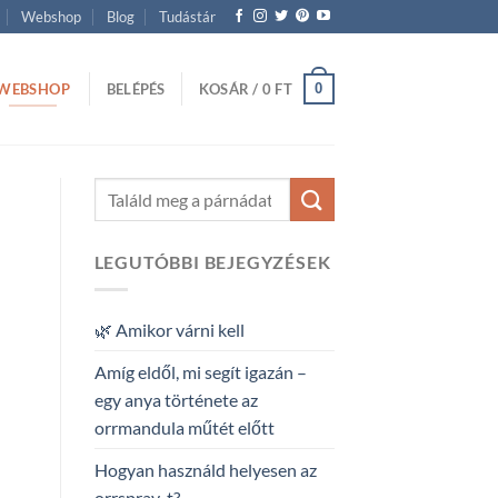
Webshop
Blog
Tudástár
WEBSHOP
0
BELÉPÉS
KOSÁR /
0
FT
LEGUTÓBBI BEJEGYZÉSEK
🌿 Amikor várni kell
Amíg eldől, mi segít igazán –
egy anya története az
orrmandula műtét előtt
Hogyan használd helyesen az
orrspray-t?