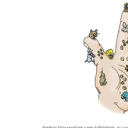
Amikor tüsszentünk vagy köhögünk,
és ne