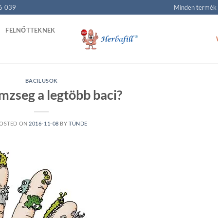
6 039
Minden termék
FELNŐTTEKNEK
BACILUSOK
mzseg a legtöbb baci?
OSTED ON
2016-11-08
BY
TÜNDE