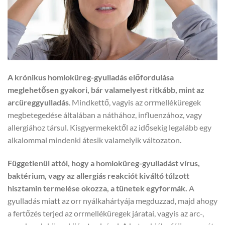
A krónikus homloküreg-gyulladás előfordulása
meglehetősen gyakori, bár valamelyest ritkább, mint az
arcüreggyulladás
. Mindkettő, vagyis az orrmelléküregek
megbetegedése általában a náthához, influenzához, vagy
allergiához társul. Kisgyermekektől az idősekig legalább egy
alkalommal mindenki átesik valamelyik változaton.
Függetlenül attól, hogy a homloküreg-gyulladást vírus,
baktérium, vagy az allergiás reakciót kiváltó túlzott
hisztamin termelése okozza, a tünetek egyformák.
A
gyulladás miatt az orr nyálkahártyája megduzzad, majd ahogy
a fertőzés terjed az orrmelléküregek járatai, vagyis az arc-,