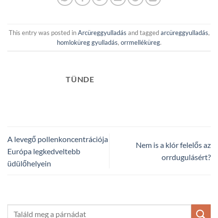
This entry was posted in
Arcüreggyulladás
and tagged
arcüreggyulladás
,
homloküreg gyulladás
,
orrmelléküreg
.
TÜNDE
A levegő pollenkoncentrációja
Nem is a klór felelős az
Európa legkedveltebb
orrdugulásért?
üdülőhelyein