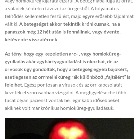
vagy homloküreg kijárata elzárul. A beteg hiába fújja az orrát,
a váladék képtelen távozni az üregekből. A folyamatos
telítődés kellemetlen feszülést, majd egyre erősebb fájdalmat
vált ki.
A betegséget akkor tekintik krónikusnak, ha a
panaszok még 12 hét után is fennállnak, vagy évente,
kétévente visszatérnek.
Az tény, hogy egy kezeletlen arc- , vagy homloküreg-
gyulladás akár agyhártyagyulladást is okozhat, de az
orvosok úgy gondolták, hogy a betegség egyéb bajokért,
esetlegesen az orrmelléküreg rák különböző „fajtáiért” is
felelhet.
Egész pontosan a vírusok és az orr kapcsolatát
kezdték el szorosabban vizsgálni. A megfigyelésekbe több
tucat olyan pácienst vontak be, leginkább idősebbeket,
akiknek volt már krónikus homloküreg-gyulladásuk.