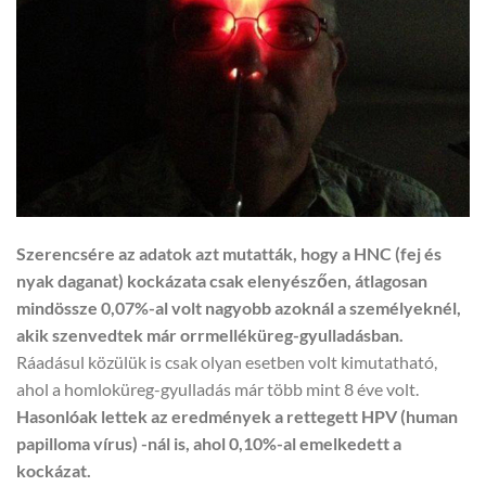
Szerencsére az adatok azt mutatták, hogy a HNC (fej és
nyak daganat) kockázata csak elenyészően, átlagosan
mindössze 0,07%-al volt nagyobb azoknál a személyeknél,
akik szenvedtek már orrmelléküreg-gyulladásban.
Ráadásul közülük is csak olyan esetben volt kimutatható,
ahol a homloküreg-gyulladás már több mint 8 éve volt.
Hasonlóak lettek az eredmények a rettegett HPV (human
papilloma vírus) -nál is, ahol 0,10%-al emelkedett a
kockázat.