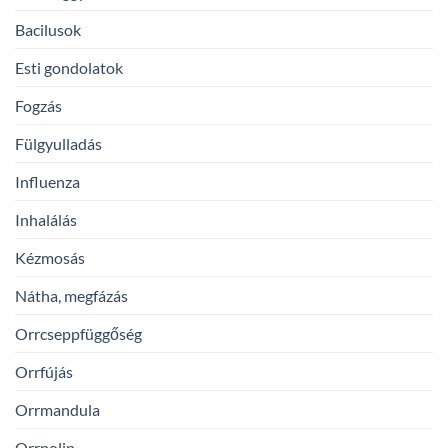
Bacilusok
Esti gondolatok
Fogzás
Fülgyulladás
Influenza
Inhalálás
Kézmosás
Nátha, megfázás
Orrcseppfüggőség
Orrfújás
Orrmandula
Orrpolip