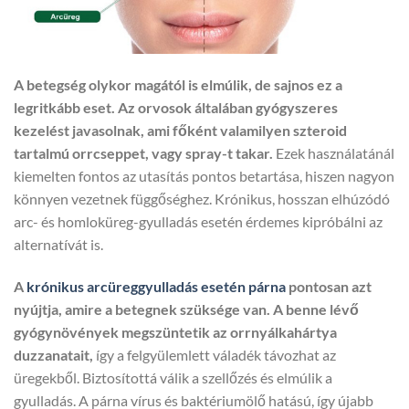
A betegség olykor magától is elmúlik, de sajnos ez a
legritkább eset. Az orvosok általában gyógyszeres
kezelést javasolnak, ami főként valamilyen szteroid
tartalmú orrcseppet, vagy spray-t takar.
Ezek használatánál
kiemelten fontos az utasítás pontos betartása, hiszen nagyon
könnyen vezetnek függőséghez. Krónikus, hosszan elhúzódó
arc- és homloküreg-gyulladás esetén érdemes kipróbálni az
alternatívát is.
A
krónikus arcüreggyulladás esetén párna
pontosan azt
nyújtja, amire a betegnek szüksége van. A benne lévő
gyógynövények megszüntetik az orrnyálkahártya
duzzanatait,
így a felgyülemlett váladék távozhat az
üregekből. Biztosítottá válik a szellőzés és elmúlik a
gyulladás. A párna vírus és baktériumölő hatású, így újabb