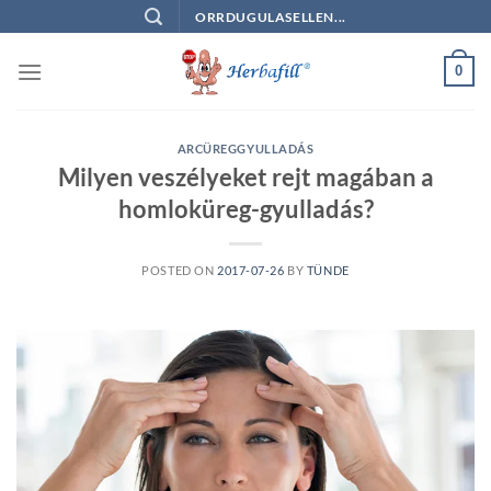
Skip
ORRDUGULASELLEN...
to
content
0
ARCÜREGGYULLADÁS
Milyen veszélyeket rejt magában a
homloküreg-gyulladás?
POSTED ON
2017-07-26
BY
TÜNDE