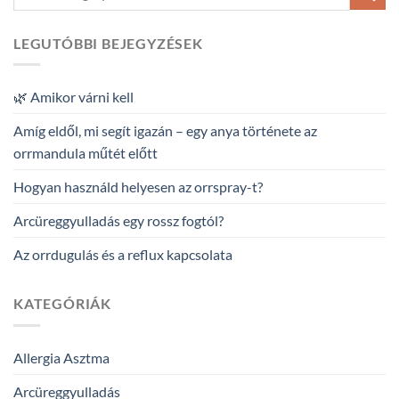
LEGUTÓBBI BEJEGYZÉSEK
🌿 Amikor várni kell
Amíg eldől, mi segít igazán – egy anya története az
orrmandula műtét előtt
Hogyan használd helyesen az orrspray-t?
Arcüreggyulladás egy rossz fogtól?
Az orrdugulás és a reflux kapcsolata
KATEGÓRIÁK
Allergia Asztma
Arcüreggyulladás