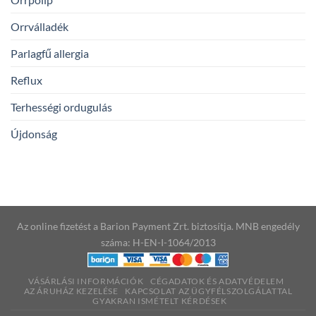
Orrválladék
Parlagfű allergia
Reflux
Terhességi ordugulás
Újdonság
Az online fizetést a Barion Payment Zrt. biztosítja. MNB engedély
száma: H-EN-I-1064/2013
VÁSÁRLÁSI INFORMÁCIÓK
CÉGADATOK ÉS ADATVÉDELEM
AZ ÁRUHÁZ KEZELÉSE
KAPCSOLAT AZ ÜGYFÉLSZOLGÁLATTAL
GYAKRAN ISMÉTELT KÉRDÉSEK